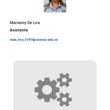
Marianny De Lira
Asistente
mde_lira.3797@unimar.edu.ve