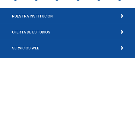
NUESTRA INSTITUCIÓN
OFERTA DE ESTUDIOS
SERVICIOS WEB
ACCESOS RÁPIDOS
Av. Concepción Mariño, Sector El Toporo, El Valle del Espíritu Santo, Edo.
Nueva Esparta, Venezuela.
© Copyright 2001-2026 Universidad de Margarita, Rif: J-30660040-0. Isla de
Margarita - Venezuela.