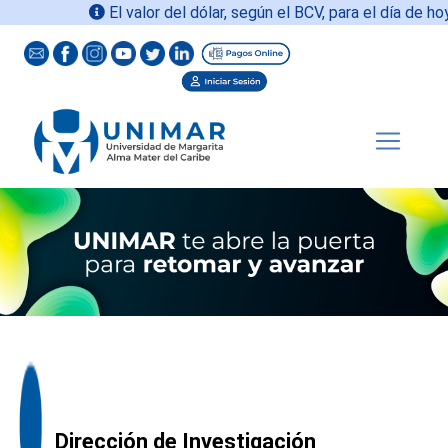
El valor del dólar, según el BCV, para el día de hoy
0
Dirección de Investigación