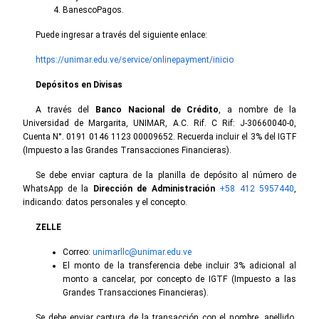
BanescoPagos.
Puede ingresar a través del siguiente enlace:
https://unimar.edu.ve/service/onlinepayment/inicio
Depósitos en Divisas
A través del
Banco Nacional de Crédito
, a nombre de la
Universidad de Margarita, UNIMAR, A.C. Rif. C Rif: J-30660040-0,
Cuenta N°. 0191 0146 1123 00009652. Recuerda incluir el 3% del IGTF
(Impuesto a las Grandes Transacciones Financieras).
Se debe enviar captura de la planilla de depósito al número de
WhatsApp de la
Dirección de Administración
+58 412 5957440
,
indicando: datos personales y el concepto.
ZELLE
Correo:
unimarllc@unimar.edu.ve
El monto de la transferencia debe incluir 3% adicional al
monto a cancelar, por concepto de IGTF (Impuesto a las
Grandes Transacciones Financieras).
Se debe enviar captura de la transacción con el nombre, apellido,