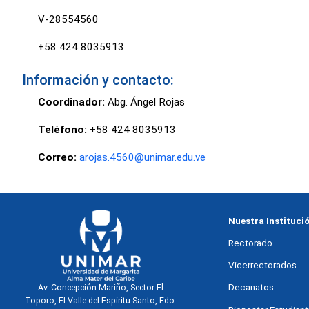
V-28554560
+58 424 8035913
Información y contacto:
Coordinador:
Abg. Ángel Rojas
Teléfono:
+58 424 8035913
Correo:
arojas.4560@unimar.edu.ve
Nuestra Instituci
Rectorado
Vicerrectorados
Decanatos
Av. Concepción Mariño, Sector El
Toporo, El Valle del Espíritu Santo, Edo.