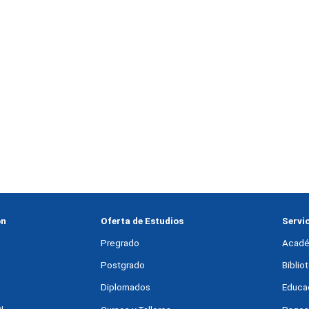
ón
Oferta de Estudios
Servi
Pregrado
Acadé
Postgrado
Bibli
Diplomados
Educac