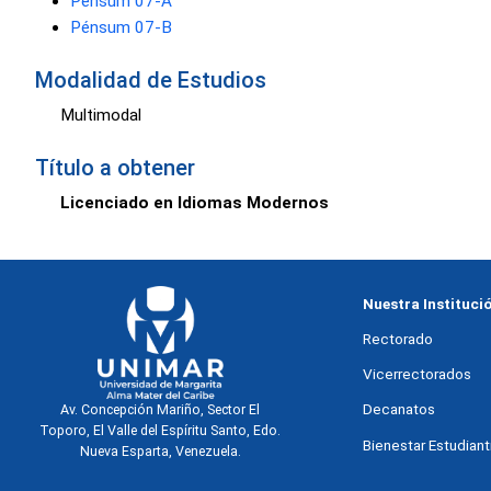
Pénsum 07-A
Pénsum 07-B
Modalidad de Estudios
Multimodal
Título a obtener
Licenciado en Idiomas Modernos
Nuestra Instituci
Rectorado
Vicerrectorados
Decanatos
Av. Concepción Mariño, Sector El
Toporo, El Valle del Espíritu Santo, Edo.
Bienestar Estudianti
Nueva Esparta, Venezuela.