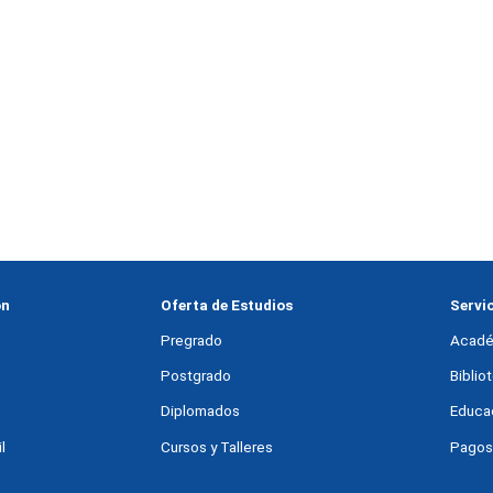
ón
Oferta de Estudios
Servi
Pregrado
Acadé
Postgrado
Bibli
Diplomados
Educac
l
Cursos y Talleres
Pagos