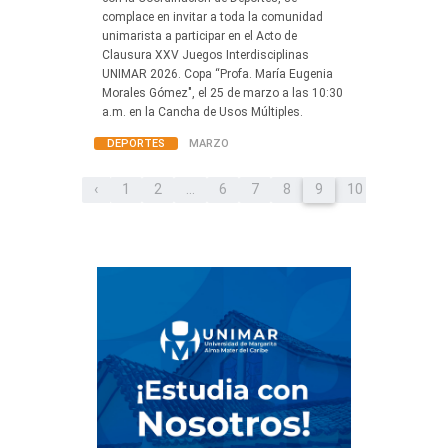
complace en invitar a toda la comunidad
unimarista a participar en el Acto de
Clausura XXV Juegos Interdisciplinas
UNIMAR 2026. Copa “Profa. María Eugenia
Morales Gómez", el 25 de marzo a las 10:30
a.m. en la Cancha de Usos Múltiples.
DEPORTES
MARZO
‹
1
2
...
6
7
8
9
10
11
12