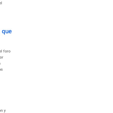
el
o que
el foro
or
a
as
ón y