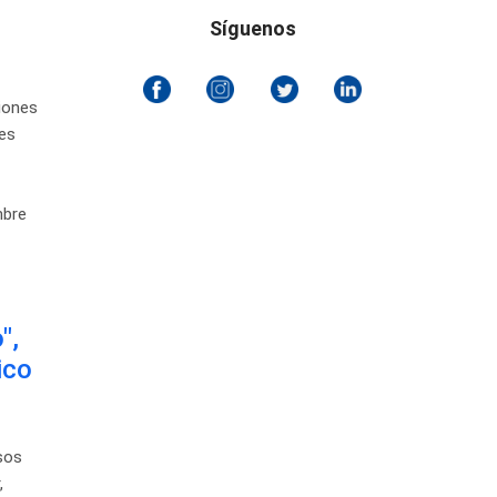
Síguenos
iones
res
mbre
",
ico
esos
,