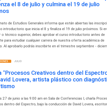
nza el 8 de julio y culmina el 19 de julio
imos
nato de Estudios Generales informa que están abiertas las inscripc
o introductorio que inicia el 8 y finaliza el 19 de julio próximos. Si e
er o técnico superior, debes aprobar el curso introductorio antes de
irte para estudiar cualquier carrera de nuestra oferta académica de
o. Al aprobarlo podrás inscribirte en el trimestre septiembre - dicie
CIONES
JULIO
a "Procesos Creativos dentro del Espectro
avid Lovera, artista plástico con diagnóst
utismo
es 27 de junio a las 9:00 am en Sala de Conferencias I, charla Proc
os dentro del Espectro, bajo la conducción de David Lovera, escritor