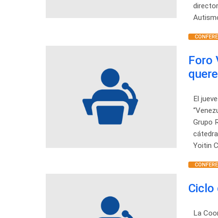
directo
Autism
CONFERE
Foro 
quer
El juev
“Venezu
Grupo R
cátedra
Yoitin 
CONFERE
Ciclo
La Coor