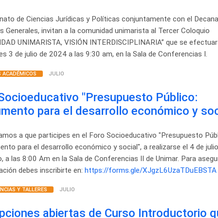
nato de Ciencias Jurídicas y Políticas conjuntamente con el Decan
s Generales, invitan a la comunidad unimarista al Tercer Coloquio
IDAD UNIMARISTA, VISIÓN INTERDISCIPLINARIA” que se efectuará
es 3 de julio de 2024 a las 9:30 am, en la Sala de Conferencias I.
 ACADÉMICOS
JULIO
Socioeducativo "Presupuesto Público:
umento para el desarrollo económico y soc
tamos a que participes en el Foro Socioeducativo "Presupuesto Públ
ento para el desarrollo económico y social", a realizarse el 4 de juli
, a las 8:00 Am en la Sala de Conferencias II de Unimar. Para asegu
pación debes inscribirte en:
https://forms.gle/XJgzL6UzaTDuEBSTA
NCIAS Y TALLERES
JULIO
ipciones abiertas de Curso Introductorio 