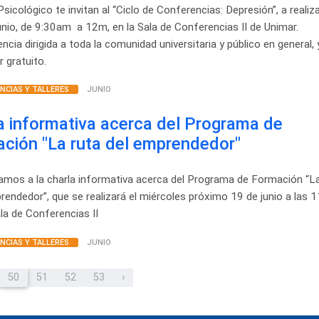
sicológico te invitan al “Ciclo de Conferencias: Depresión”, a realiza
unio, de 9:30am a 12m, en la Sala de Conferencias II de Unimar.
ncia dirigida a toda la comunidad universitaria y público en general, 
r gratuito.
NCIAS Y TALLERES
JUNIO
a informativa acerca del Programa de
ción "La ruta del emprendedor"
tamos a la charla informativa acerca del Programa de Formación “La
rendedor”, que se realizará el miércoles próximo 19 de junio a las 
ala de Conferencias II
NCIAS Y TALLERES
JUNIO
50
51
52
53
›