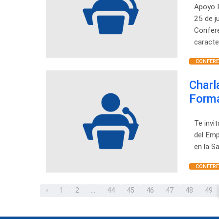
Apoyo P
25 de j
Confere
caracte
CONFERE
Charl
Forma
Te invi
del Emp
en la S
CONFERE
‹
1
2
...
44
45
46
47
48
49