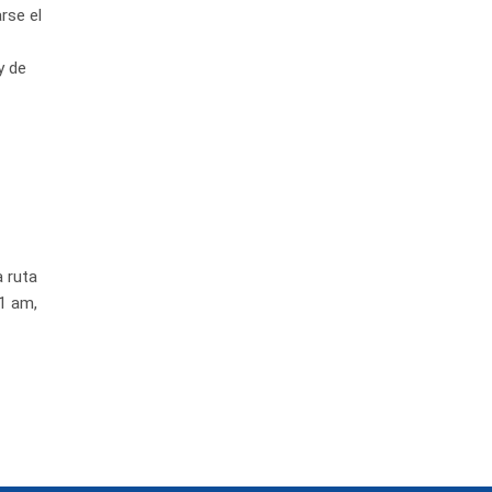
rse el
y de
 ruta
11 am,