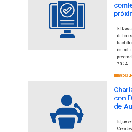
comie
próx
El Deca
del curs
bachill
inscrib
pregrad
2024.
INSCRIP
Charl
con D
de A
El juev
Creativ