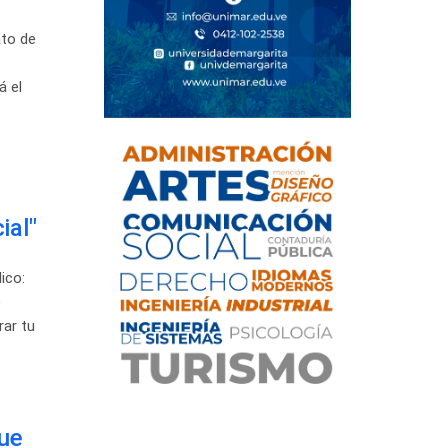
ato de
 el
ial"
ico:
o
rar tu
que