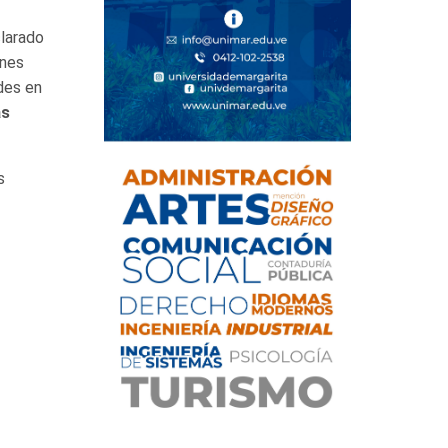
clarado
ones
des en
as
s