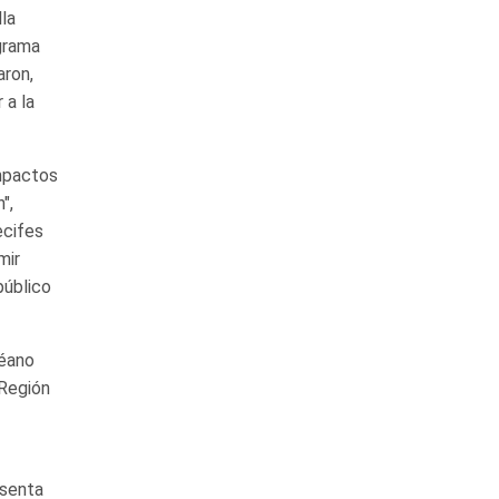
la
ograma
aron,
 a la
Impactos
",
ecifes
mir
público
céano
 Región
esenta