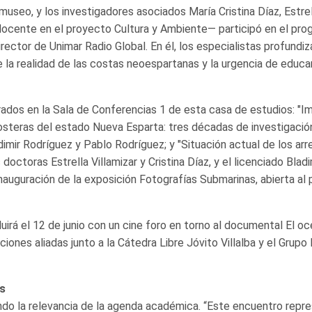
useo, y los investigadores asociados María Cristina Díaz, Estrel
y docente en el proyecto Cultura y Ambiente— participó en el pr
rector de Unimar Radio Global. En él, los especialistas profundiz
 la realidad de las costas neoespartanas y la urgencia de educar
rados en la Sala de Conferencias 1 de esta casa de estudios: "
osteras del estado Nueva Esparta: tres décadas de investigación
dimir Rodríguez y Pablo Rodríguez; y "Situación actual de los arr
doctoras Estrella Villamizar y Cristina Díaz, y el licenciado Bladi
auguración de la exposición Fotografías Submarinas, abierta al 
irá el 12 de junio con un cine foro en torno al documental El o
iones aliadas junto a la Cátedra Libre Jóvito Villalba y el Grupo
s
ando la relevancia de la agenda académica. “Este encuentro repr