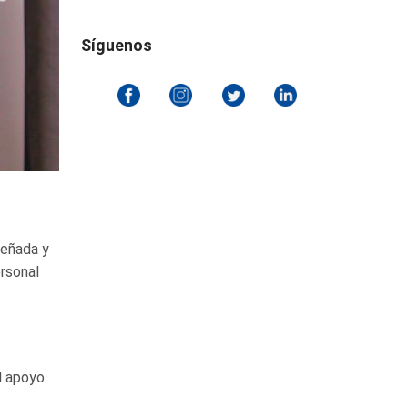
Síguenos
iseñada y
rsonal
l apoyo