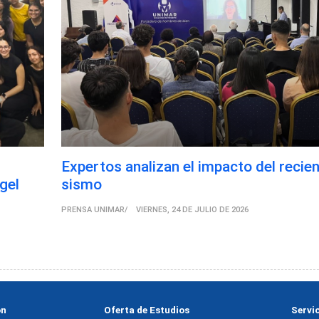
Expertos analizan el impacto del recie
gel
sismo
PRENSA UNIMAR
VIERNES, 24 DE JULIO DE 2026
ón
Oferta de Estudios
Servi