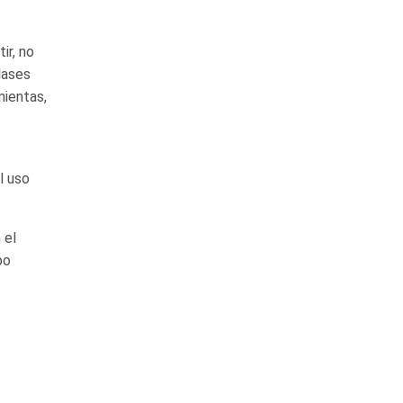
ir, no
lases
mientas,
l uso
 el
po