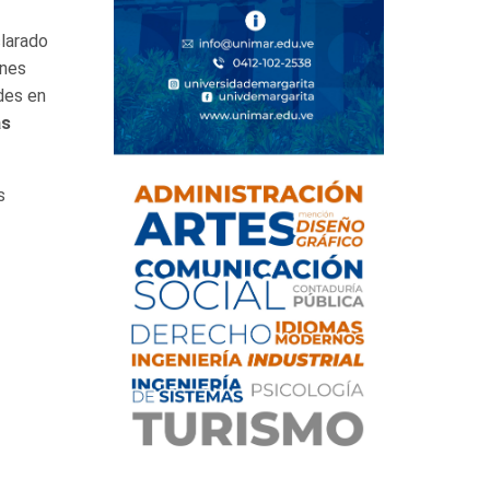
clarado
ones
des en
as
s