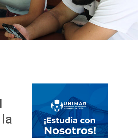
I
 la