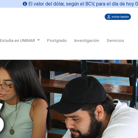
or del dólar, según el BCV, para el día de hoy
07-08-2026 es
756.
Estudia en UNIMAR
Postgrado
Investigación
Servicios