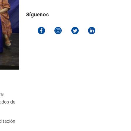
Síguenos
 de
uados de
citación