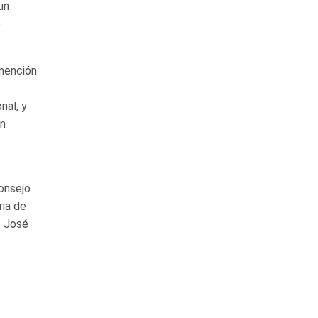
un
ó
 mención
nal, y
en
onsejo
ria de
e José