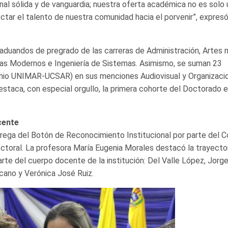
al sólida y de vanguardia; nuestra oferta académica no es solo 
ctar el talento de nuestra comunidad hacia el porvenir”, expres
aduandos de pregrado de las carreras de Administración, Artes
omas Modernos e Ingeniería de Sistemas. Asimismo, se suman 23
nio UNIMAR-UCSAR) en sus menciones Audiovisual y Organizacio
taca, con especial orgullo, la primera cohorte del Doctorado 
cente
rega del Botón de Reconocimiento Institucional por parte del C
octoral. La profesora María Eugenia Morales destacó la trayecto
te del cuerpo docente de la institución: Del Valle López, Jorg
cano y Verónica José Ruiz.