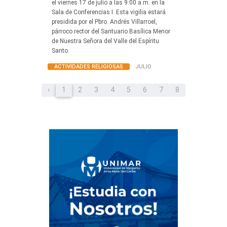
el viernes 17 de julio a las 9:00 a.m. en la
Sala de Conferencias I. Esta vigilia estará
presidida por el Pbro. Andrés Villarroel,
párroco rector del Santuario Basílica Menor
de Nuestra Señora del Valle del Espíritu
Santo.
ACTIVIDADES RELIGIOSAS
JULIO
‹
1
2
3
4
5
6
7
8
9
10